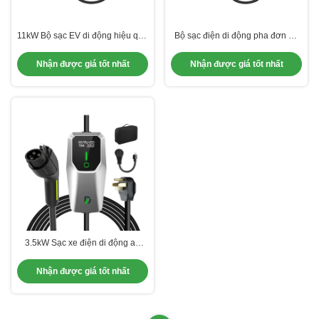
11kW Bộ sạc EV di động hiệu quả
Bộ sạc điện di động pha đơn Bộ
Công cụ đa năng cao ba pha
sạc điện di động 220v Ev cho
BYD
Nhận được giá tốt nhất
Nhận được giá tốt nhất
3.5kW Sạc xe điện di động an
toàn Sạc điện di động cấp 1 Ev
loại 2
Nhận được giá tốt nhất