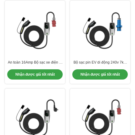
An toàn 16Amp Bộ sạc xe điện di
Bộ sạc pin EV di động 240v 7kW
động cho xe điện sử dụng khẩn
Bộ sạc pin EV di động pha duy
cấp
nhất 32A
Nhận được giá tốt nhất
Nhận được giá tốt nhất