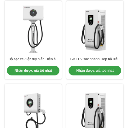
Bộ sạc xe điện tùy biến Điện áp
GBT EV sạc nhanh Đẹp bộ điều
định lượng 16A/32A Độ ẩm hoạt
hợp sạc xe điện với chế độ khởi
động Tối đa 95% Không ngưng tụ
động thẻ RFID và tên gọi sản
Nhận được giá tốt nhất
Nhận được giá tốt nhất
phẩm