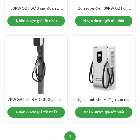
30KW GBT DC 3 giai đoạn EV
Bộ sạc xe điện 60KW GBT cho
sạc trạm xe sử dụng sạc nhanh
ZEEKER BYD xe buýt điện xe taxi
tại nhà gắn trên tường
điện xe điện
Nhận được giá tốt nhất
Nhận được giá tốt nhất
7KW GBT thẻ RFID Chỉ 3 pha sạc
Sạc nhanh cho xe điện cho nhà
xe ô tô 220V- 240V Trạm sạc Wall
Box
Nhận được giá tốt nhất
Nhận được giá tốt nhất
1