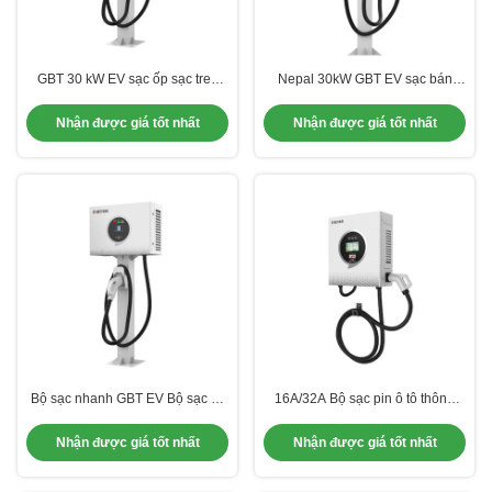
GBT 30 kW EV sạc ốp sạc treo
Nepal 30kW GBT EV sạc bán
tường loại 3Phase màu trắng
buôn Một súng 5 mét OCPP Sử
OEM LOGO sạc China
dụng thương mại Trạm sạc
Nhận được giá tốt nhất
Nhận được giá tốt nhất
Manufacturer
Kathmandu
Bộ sạc nhanh GBT EV Bộ sạc xe
16A/32A Bộ sạc pin ô tô thông
điện với thiết kế tùy chỉnh và hiệu
minh với thẻ RFID và chế độ khởi
quả chuyển đổi cao
động
Nhận được giá tốt nhất
Nhận được giá tốt nhất