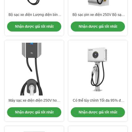
Bộ sạc xe điện Lượng điện bình
Bộ sạc pin xe điện 250V Bộ sạc
thường 16A/32A Tên gọi sản
nhanh GBT EV để sạc nhanh và
phẩm GBT EV Bộ sạc nhanh Chế
thuận tiện
Nhận được giá tốt nhất
Nhận được giá tốt nhất
độ khởi động APP.OCPP1.6J
Máy sạc xe điện điện 250V hoạt
Có thể tùy chỉnh Tối đa 95% độ
động với hiệu quả chuyển đổi
ẩm hoạt động không ngưng tụ Xe
≥99% và dòng điện định số
điện Bộ sạc gia đình để sạc gia
Nhận được giá tốt nhất
Nhận được giá tốt nhất
16A/32A
đình GBT EV Bộ sạc nhanh