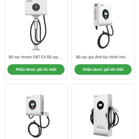
Bộ sạc nhanh GBT EV Bộ sạc xe
Bộ sạc gia đình tùy chỉnh cho xe
điện lên đến 95% Độ ẩm hoạt
điện ẩm hoạt động lên đến 95%
động không ngưng tụ 16A / 32A
Không ngưng tụ và tùy chỉnh
Nhận được giá tốt nhất
Nhận được giá tốt nhất
Điện số