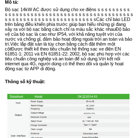
Mô tả:
Bộ sạc 14kW AC được sử dụng cho xe điện
s s s s s s s s s s
s s s s s s s s s s s s s s s s s s s s s s s s s s s s s s s s s s s
s s s s s s s s s s s s s s s s s s s s s s s s sCác chỉ báo LED
trên bảng điều khiển phía trước giúp bạn hiểu những gì đang
xảy ra với bộ sạc bằng cách chỉ ra màu sắc khác nhauĐộ bảo
vệ của bộ sạc là cao như IP54, với khả năng tuyệt vời của
nước và chống gỉ, đảm bảo hoạt động ngoài trời an toàn và bảo
trì.Việc lắp đặt sàn là tùy chọn bằng cách đặt thêm một
cộtĐược thiết kế theo tiêu chuẩn hệ thống sạc xe điện EN
61851-1: 2011 và EN 61851-22: 2002, bộ sạc phù hợp với các
tiêu chuẩn công nghiệp và an toàn để sử dụng.Với kết nối
internet qua 4G, người dùng có thể theo dõi và quản lý hoạt
động sạc từ APP di động.
Thông số kỹ thuật: