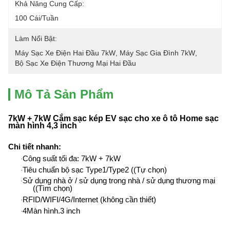
Khả Năng Cung Cấp:
100 Cái/tuần
Làm Nổi Bật:
Máy Sạc Xe Điện Hai Đầu 7kW
, 
Máy Sạc Gia Đình 7kW
, 
Bộ Sạc Xe Điện Thương Mại Hai Đầu
Mô Tả Sản Phẩm
7kW + 7kW Cắm sạc kép EV sạc cho xe ô tô Home sạc
màn hình 4,3 inch
Chi tiết nhanh
:
Công suất tối đa: 7kW + 7kW
·
Tiêu chuẩn bộ sạc Type1/Type2 ((Tự chọn)
·
Sử dụng nhà ở / sử dụng trong nhà / sử dụng thương mại
·
((Tìm chọn)
RFID/WIFI/4G/Internet (không cần thiết)
·
4Màn hình.3 inch
·