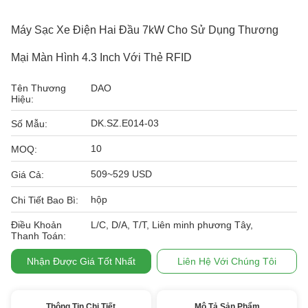
Máy Sạc Xe Điện Hai Đầu 7kW Cho Sử Dụng Thương
Mại Màn Hình 4.3 Inch Với Thẻ RFID
Tên Thương
DAO
Hiệu:
DK.SZ.E014-03
Số Mẫu:
10
MOQ:
509~529 USD
Giá Cả:
hộp
Chi Tiết Bao Bì:
Điều Khoản
L/C, D/A, T/T, Liên minh phương Tây,
Thanh Toán:
Nhận Được Giá Tốt Nhất
Liên Hệ Với Chúng Tôi
Thông Tin Chi Tiết
Mô Tả Sản Phẩm